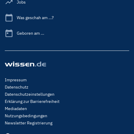
Jobs
Was geschah am ...?
Geboren am ...
Footer
Impressum
Menu
Datenschutz
Legal
Datenschutzeinstellungen
Erklärung zur Barrierefreiheit
Mediadaten
Nutzungsbedingungen
Newsletter Registrierung