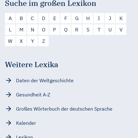
Suche im großen Lexikon
A
B
C
D
E
F
G
H
I
J
K
L
M
N
O
P
Q
R
S
T
U
V
W
X
Y
Z
Weitere Lexika
Daten der Weltgeschichte
Gesundheit A-Z
Großes Wörterbuch der deutschen Sprache
Kalender
Lexikon