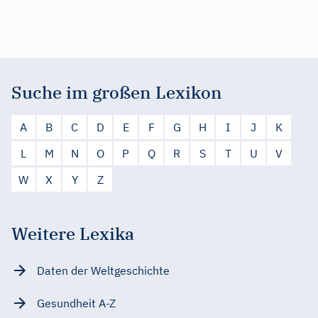
Suche im großen Lexikon
A
B
C
D
E
F
G
H
I
J
K
L
M
N
O
P
Q
R
S
T
U
V
W
X
Y
Z
Weitere Lexika
Daten der Weltgeschichte
Gesundheit A-Z