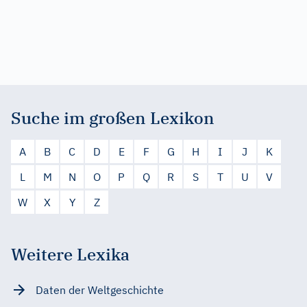
Suche im großen Lexikon
A
B
C
D
E
F
G
H
I
J
K
L
M
N
O
P
Q
R
S
T
U
V
W
X
Y
Z
Weitere Lexika
Daten der Weltgeschichte