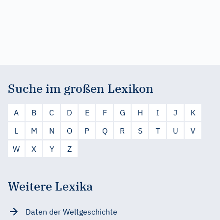
Suche im großen Lexikon
A
B
C
D
E
F
G
H
I
J
K
L
M
N
O
P
Q
R
S
T
U
V
W
X
Y
Z
Weitere Lexika
Daten der Weltgeschichte