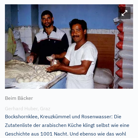
Bild ve
Beim Bäcker
Gerhard Huber, Graz
Bockshornklee, Kreuzkümmel und Rosenwasser: Die
Zutatenliste der arabischen Küche klingt selbst wie eine
Geschichte aus 1001 Nacht. Und ebenso wie das wohl