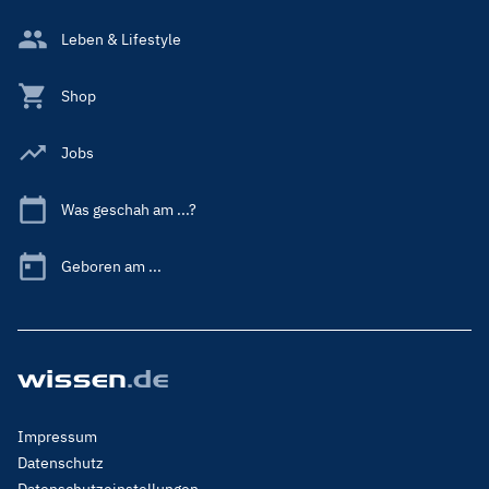
Leben & Lifestyle
Shop
Jobs
Was geschah am ...?
Geboren am ...
Footer
Impressum
Menu
Datenschutz
Legal
Datenschutzeinstellungen