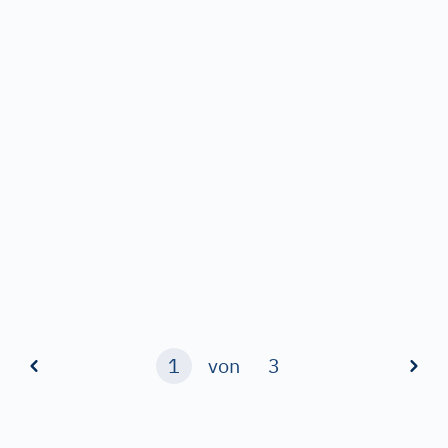
1
von
3