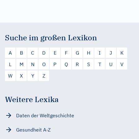
Suche im großen Lexikon
A
B
C
D
E
F
G
H
I
J
K
L
M
N
O
P
Q
R
S
T
U
V
W
X
Y
Z
Weitere Lexika
Daten der Weltgeschichte
Gesundheit A-Z