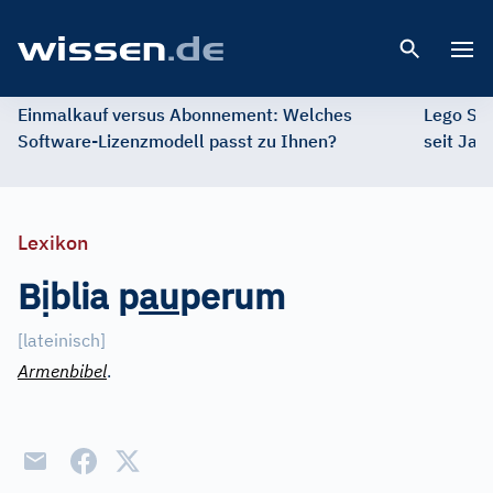
Open 
Einmalkauf versus Abonnement: Welches
Lego St
Software-Lizenzmodell passt zu Ihnen?
seit Jah
Lexikon
ị
B
blia p
a
u
perum
[
lateinisch
]
Armenbibel
.