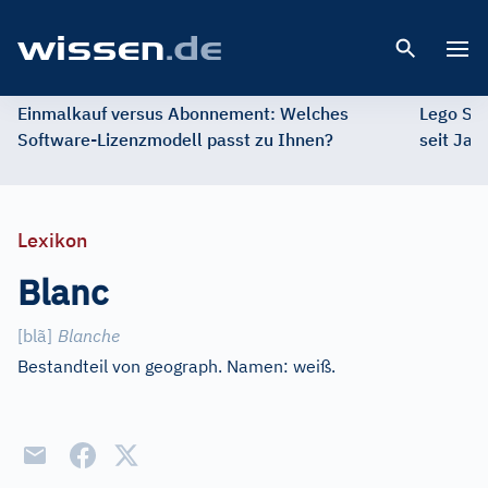
Open 
Einmalkauf versus Abonnement: Welches
Lego St
Software-Lizenzmodell passt zu Ihnen?
seit Jah
Lexikon
Blanc
[
blã
]
Blanche
Bestandteil von geograph. Namen: weiß.