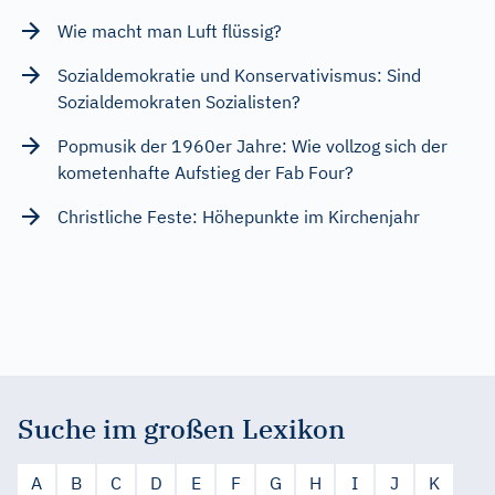
Wie macht man Luft flüssig?
Sozialdemokratie und Konservativismus: Sind
Sozialdemokraten Sozialisten?
Popmusik der 1960er Jahre: Wie vollzog sich der
kometenhafte Aufstieg der Fab Four?
Christliche Feste: Höhepunkte im Kirchenjahr
Suche im großen Lexikon
A
B
C
D
E
F
G
H
I
J
K