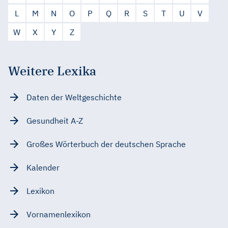
L
M
N
O
P
Q
R
S
T
U
V
W
X
Y
Z
Weitere Lexika
Daten der Weltgeschichte
Gesundheit A-Z
Großes Wörterbuch der deutschen Sprache
Kalender
Lexikon
Vornamenlexikon