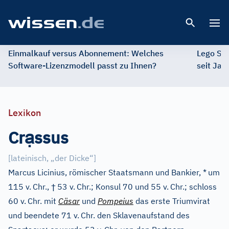
Open 
Einmalkauf versus Abonnement: Welches
Lego St
Software-Lizenzmodell passt zu Ihnen?
seit Jah
Lexikon
ạ
Cr
ssus
[
lateinisch, „der Dicke“
]
Marcus Licinius, römischer Staatsmann und Bankier, *
um
†
115 v.
Chr.,
53 v.
Chr.; Konsul 70 und 55 v.
Chr.; schloss
60 v.
Chr. mit
Cäsar
und
Pompeius
das erste Triumvirat
und beendete 71 v.
Chr. den Sklavenaufstand des