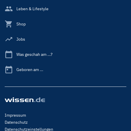
Leben & Lifestyle
Shop
Jobs
Was geschah am ...?
Geboren am ...
Footer
Impressum
Menu
Datenschutz
Legal
Datenschutzeinstellungen