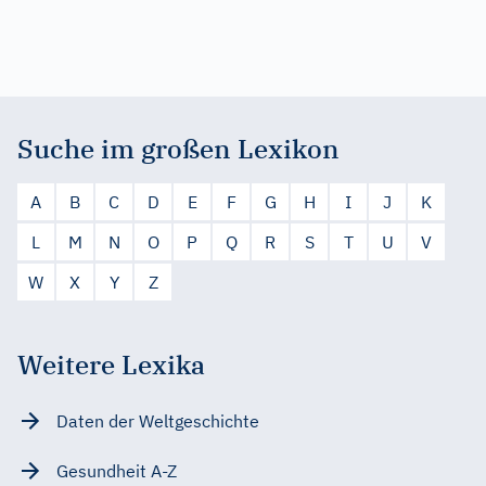
Suche im großen Lexikon
A
B
C
D
E
F
G
H
I
J
K
L
M
N
O
P
Q
R
S
T
U
V
W
X
Y
Z
Weitere Lexika
Daten der Weltgeschichte
Gesundheit A-Z