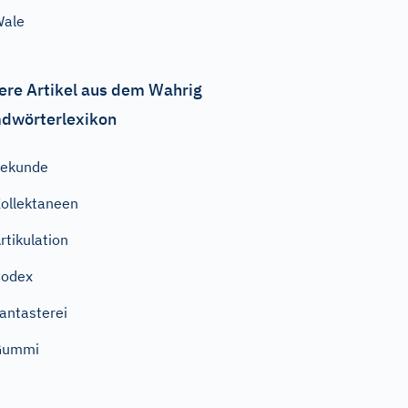
Wale
ere Artikel aus dem Wahrig
dwörterlexikon
Sekunde
ollektaneen
rtikulation
Codex
antasterei
Gummi