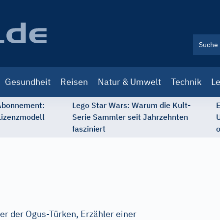
Gesundheit
Reisen
Natur & Umwelt
Technik
Le
 Abonnement:
Lego Star Wars: Warum die Kult-
E
Lizenzmodell
Serie Sammler seit Jahrzehnten
U
fasziniert
o
r der Ogus-Türken, Erzähler einer