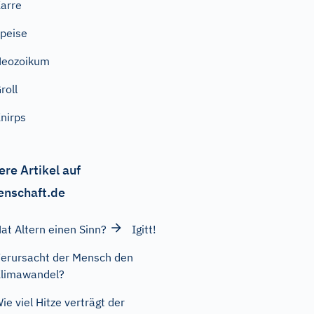
arre
peise
Neozoikum
roll
nirps
ere Artikel auf
enschaft.de
at Altern einen Sinn?
Igitt!
erursacht der Mensch den
limawandel?
ie viel Hitze verträgt der