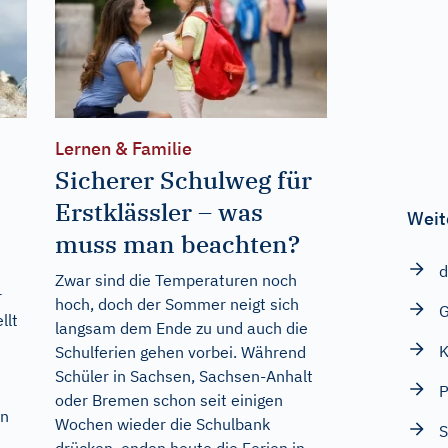
Lernen & Familie
Sicherer Schulweg für
Erstklässler – was
Weit
muss man beachten?
d
e
Zwar sind die Temperaturen noch
r
hoch, doch der Sommer neigt sich
G
llt
langsam dem Ende zu und auch die
K
Schulferien gehen vorbei. Während
Schüler in Sachsen, Sachsen-Anhalt
P
oder Bremen schon seit einigen
in
Wochen wieder die Schulbank
S