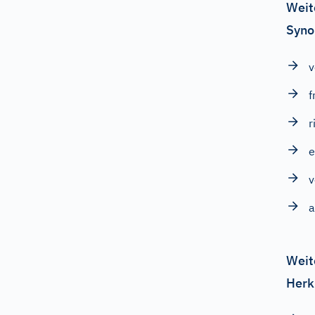
Weit
Syno
v
f
r
e
v
a
Weit
Herk