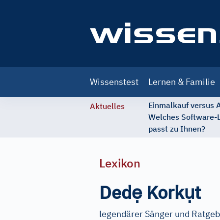
Main
Wissenstest
Lernen & Familie
navigation
Einmalkauf versus
Aktuelles
Welches Software-
passt zu Ihnen?
Lexikon
ẹ
ụ
Ded
Kork
t
legendärer Sänger und Ratgebe