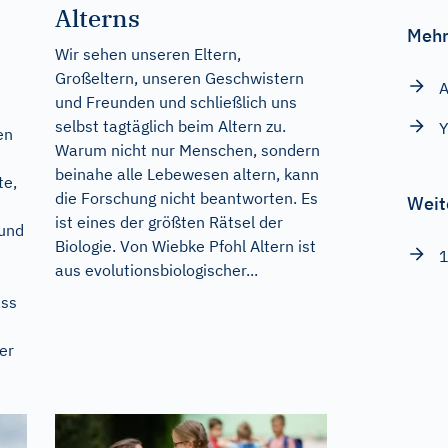
Alterns
Mehr
Wir sehen unseren Eltern,
Großeltern, unseren Geschwistern
A
und Freunden und schließlich uns
selbst tagtäglich beim Altern zu.
Y
en
Warum nicht nur Menschen, sondern
beinahe alle Lebewesen altern, kann
te,
die Forschung nicht beantworten. Es
Weit
ist eines der größten Rätsel der
 und
Biologie. Von Wiebke Pfohl Altern ist
1
aus evolutionsbiologischer...
ass
er