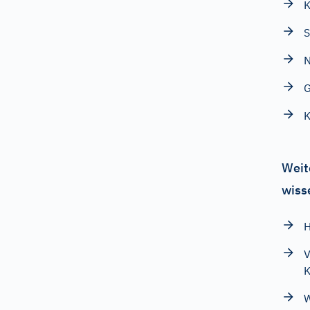
K
S
G
K
Weit
wiss
H
V
K
W