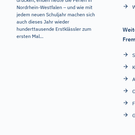
drücken, enden heute die Ferien in
Nordrhein-Westfalen – und wie mit
jedem neuen Schuljahr machen sich
auch dieses Jahr wieder
hunderttausende Erstklässler zum
Weit
ersten Mal...
Frem
K
A
F