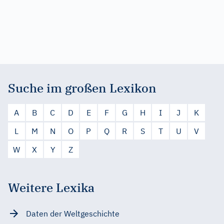
Suche im großen Lexikon
A
B
C
D
E
F
G
H
I
J
K
L
M
N
O
P
Q
R
S
T
U
V
W
X
Y
Z
Weitere Lexika
Daten der Weltgeschichte