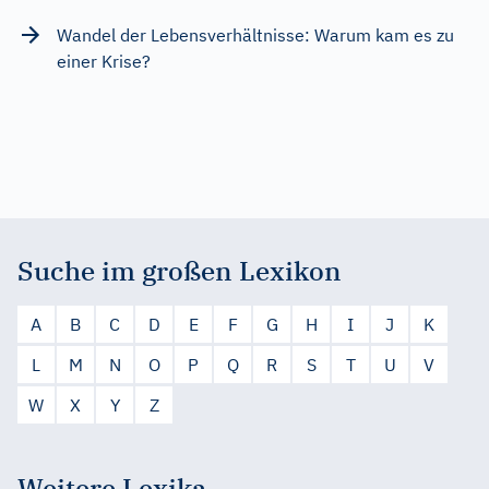
Wandel der Lebensverhältnisse: Warum kam es zu
einer Krise?
Suche im großen Lexikon
A
B
C
D
E
F
G
H
I
J
K
L
M
N
O
P
Q
R
S
T
U
V
W
X
Y
Z
Weitere Lexika