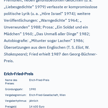
Fremdheit; neben gefühlsbetonten Gedichten (u.
a.
„Liebesgedichte“ 1979) verfasste er kompromisslose
politische Lyrik (u.
a. „Höre Israel“ 1974); weitere
Veröffentlichungen: „Warngedichte“ 1964; „
Unverwunden“ 1988; Prosa: „Ein Soldat und ein
Mädchen“ 1960; „Das Unmaß aller Dinge“ 1982;
Autobiografie: „Mitunter sogar Lachen“ 1986;
Übersetzungen aus dem Englischen (T. S.
Eliot
, W.
Shakespeare
); Fried erhielt 1987 den Georg-Büchner-
Preis.
Erich-Fried-Preis
Name des
Erich-Fried-Preis
Preises:
Gründungsjahr:
1990
Vergabegremium:
Erich-Fried-Gesellschaft, Wien
Vergaberhythmus:
jährlich
Preisgeld:
14
600 Euro