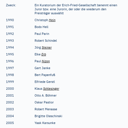
Zweck:
Ein Kuratorium der Erich-Fried-Gesellschaft benennt einen
Juror bzw. eine Jurorin, der oder die wiederum den
Preisträger auswählt
1990
Christoph
Hein
1991
Bodo Hell
1992
Paul Parin
1993
Robert Schindel
1994
Jörg
Steiner
1995
Elke
Erb
1996
Paul
Nizon
1997
Gert Janke
1998
Bert Papenfuß
1999
Elfriede Gerstl
2000
Klaus
Schlesinger
2001
Otto A. Böhmer
2002
Oskar Pastior
2003
Robert Menasse
2004
Brigitte Oleschinski
2005
Yaak Karsunke