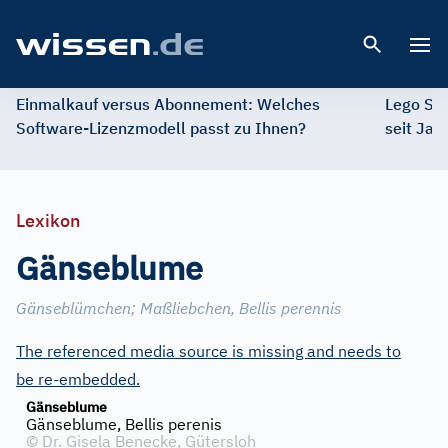
Open 
Einmalkauf versus Abonnement: Welches
Lego St
Software-Lizenzmodell passt zu Ihnen?
seit Jah
Lexikon
Gänseblume
Gänseblümchen
;
Maßliebchen, Bellis perennis
The referenced media source is missing and needs to
be re-embedded.
Gänseblume
Gänseblume, Bellis perenis
©
Dr. Gisela Benecke, Gütersloh