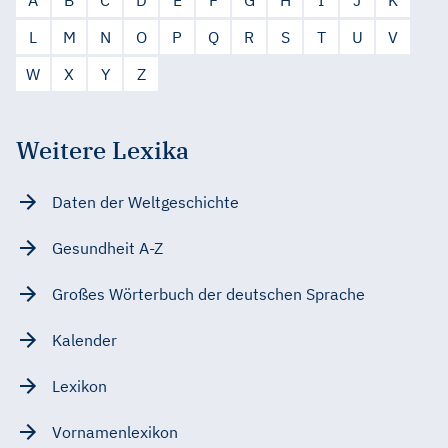
L
M
N
O
P
Q
R
S
T
U
V
W
X
Y
Z
Weitere Lexika
Daten der Weltgeschichte
Gesundheit A-Z
Großes Wörterbuch der deutschen Sprache
Kalender
Lexikon
Vornamenlexikon