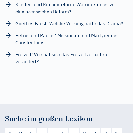
Kloster- und Kirchenreform: Warum kam es zur
cluniazensischen Reform?
Goethes Faust: Welche Wirkung hatte das Drama?
Petrus und Paulus: Missionare und Märtyrer des
Christentums
Freizeit: Wie hat sich das Freizeitverhalten
verändert?
Suche im großen Lexikon
A
B
C
D
E
F
G
H
I
J
K