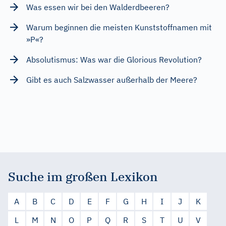
Was essen wir bei den Walderdbeeren?
Warum beginnen die meisten Kunststoffnamen mit
»P«?
Absolutismus: Was war die Glorious Revolution?
Gibt es auch Salzwasser außerhalb der Meere?
Suche im großen Lexikon
A
B
C
D
E
F
G
H
I
J
K
L
M
N
O
P
Q
R
S
T
U
V