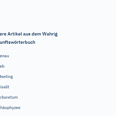
ere Artikel aus dem Wahrig
unftswörterbuch
genau
ieb
eeting
isalit
rboretum
Phäophyzee