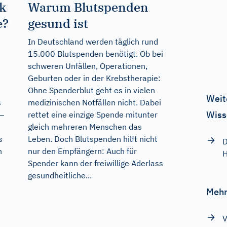
k
Warum Blutspenden
e?
gesund ist
In Deutschland werden täglich rund
15.000 Blutspenden benötigt. Ob bei
schweren Unfällen, Operationen,
Geburten oder in der Krebstherapie:
Ohne Spenderblut geht es in vielen
Weit
s
medizinischen Notfällen nicht. Dabei
Wiss
 –
rettet eine einzige Spende mitunter
gleich mehreren Menschen das
s
Leben. Doch Blutspenden hilft nicht
D
h
nur den Empfängern: Auch für
H
Spender kann der freiwillige Aderlass
gesundheitliche...
Mehr
V