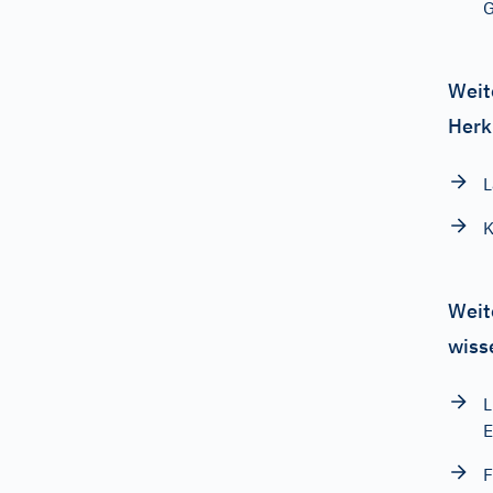
G
Weit
Herk
L
K
Weit
wiss
L
E
F