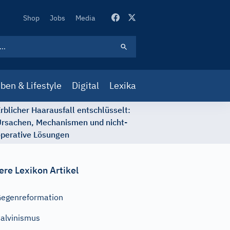
Secondary
Shop
Jobs
Media
Navigation
ben & Lifestyle
Digital
Lexika
rblicher Haarausfall entschlüsselt:
rsachen, Mechanismen und nicht-
perative Lösungen
ere Lexikon Artikel
egenreformation
alvinismus