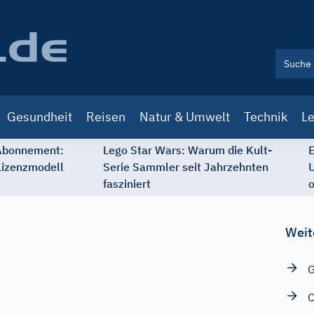
Gesundheit
Reisen
Natur & Umwelt
Technik
Le
 Abonnement:
Lego Star Wars: Warum die Kult-
E
Lizenzmodell
Serie Sammler seit Jahrzehnten
U
fasziniert
o
Weit
G
C