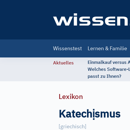
Main
Wissenstest
Lernen & Familie
navigation
Einmalkauf versus
Aktuelles
Welches Software-
passt zu Ihnen?
Lexikon
ị
Katech
smus
[
griechisch
]