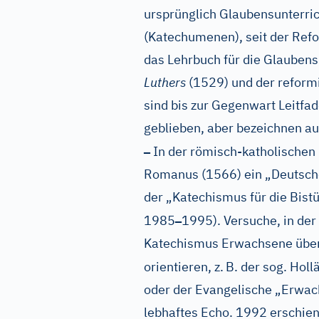
ursprünglich Glaubensunterric
(Katechumenen), seit der Refo
das Lehrbuch für die Glauben
Luthers
(1529) und der reform
sind bis zur Gegenwart Leitfa
geblieben, aber bezeichnen a
–
In der römisch-katholischen 
Romanus (1566) ein „Deutsch
der „Katechismus für die Bis
–
1985
1995). Versuche, in de
Katechismus Erwachsene über
orientieren, z.
B. der sog. Hol
oder der Evangelische „Erwa
lebhaftes Echo. 1992 erschien 