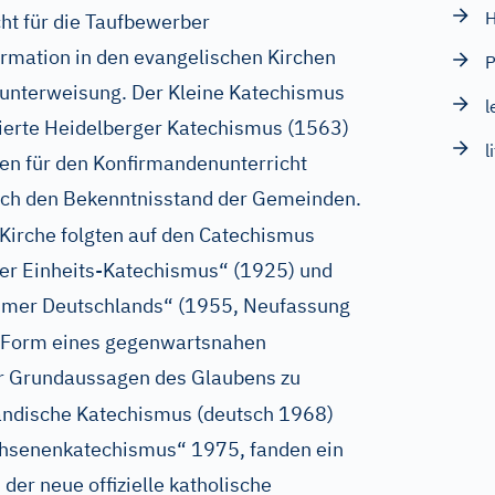
H
ht für die Taufbewerber
rmation in den evangelischen Kirchen
P
sunterweisung. Der Kleine Katechismus
l
ierte Heidelberger Katechismus (1563)
l
den für den Konfirmandenunterricht
uch den Bekenntnisstand der Gemeinden.
Kirche folgten auf den Catechismus
er Einheits-Katechismus“ (1925) und
tümer Deutschlands“ (1955, Neufassung
r Form eines gegenwartsnahen
 Grundaussagen des Glaubens zu
ländische Katechismus (deutsch 1968)
chsenenkatechismus“ 1975, fanden ein
der neue offizielle katholische