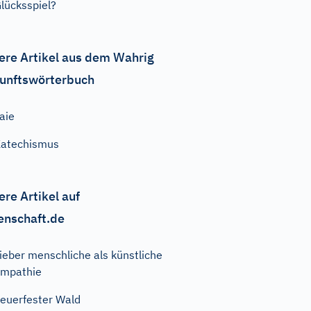
lücksspiel?
ere Artikel aus dem Wahrig
unftswörterbuch
aie
atechismus
ere Artikel auf
enschaft.de
ieber menschliche als künstliche
mpathie
euerfester Wald