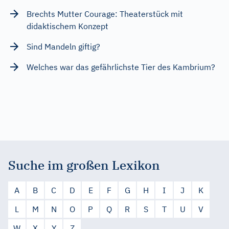
Brechts Mutter Courage: Theaterstück mit
didaktischem Konzept
Sind Mandeln giftig?
Welches war das gefährlichste Tier des Kambrium?
Suche im großen Lexikon
A
B
C
D
E
F
G
H
I
J
K
L
M
N
O
P
Q
R
S
T
U
V
W
X
Y
Z