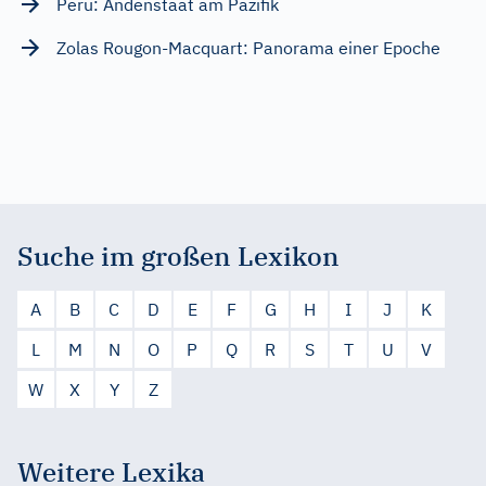
Peru: Andenstaat am Pazifik
Zolas Rougon-Macquart: Panorama einer Epoche
Suche im großen Lexikon
A
B
C
D
E
F
G
H
I
J
K
L
M
N
O
P
Q
R
S
T
U
V
W
X
Y
Z
Weitere Lexika