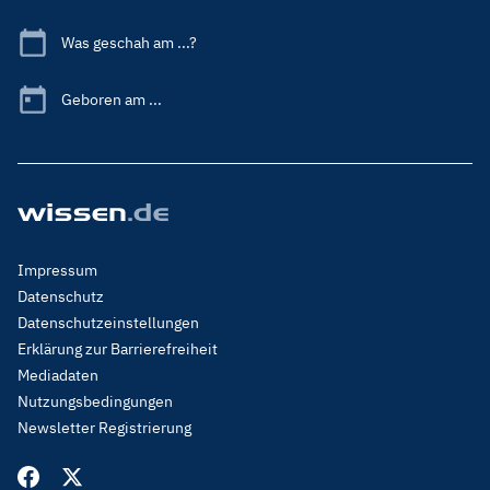
Was geschah am ...?
Geboren am ...
Footer
Impressum
Menu
Datenschutz
Legal
Datenschutzeinstellungen
Erklärung zur Barrierefreiheit
Mediadaten
Nutzungsbedingungen
Newsletter Registrierung