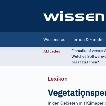
Main
Wissenstest
Lernen & Familie
navigation
Einmalkauf versus
Aktuelles
Welches Software-
passt zu Ihnen?
Lexikon
ọ
Vegetati
nspe
in den Gebieten mit Klimaperio