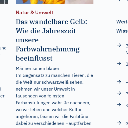
M
Natur & Umwelt
Das wandelbare Gelb:
Weit
Wie die Jahreszeit
Wiss
unsere
B
Farbwahrnehmung
und
r
beeinflusst
B
Männer sehen blauer
H
Im Gegensatz zu manchen Tieren, die
die Welt nur schwarzweiß sehen,
H
M
nehmen wir unser Umwelt in
P
er
tausenden von feinsten
Farbabstufungen wahr. Je nachdem,
K
wo wir leben und welcher Kultur
H
angehören, fassen wir die Farbtöne
dabei zu verschiedenen Hauptfarben
G