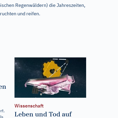
schen Regenwäldern) die Jahreszeiten,
fruchten und reifen.
-
n
ten
Wissenschaft
rt.
Leben und Tod auf
ls