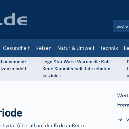
Gesundheit
Reisen
Natur & Umwelt
Technik
Le
 Abonnement:
Lego Star Wars: Warum die Kult-
E
Lizenzmodell
Serie Sammler seit Jahrzehnten
U
fasziniert
o
Weit
Frem
riode
V
dizität (überall auf der Erde außer in