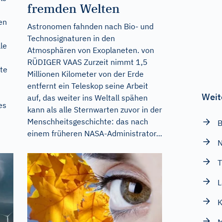
fremden Welten
en
Astronomen fahnden nach Bio- und
Technosignaturen in den
le
Atmosphären von Exoplaneten. von
RÜDIGER VAAS Zurzeit nimmt 1,5
rte
Millionen Kilometer von der Erde
entfernt ein Teleskop seine Arbeit
Weit
auf, das weiter ins Weltall spähen
es
kann als alle Sternwarten zuvor in der
Menschheitsgeschichte: das nach
B
einem früheren NASA-Administrator...
T
L
K