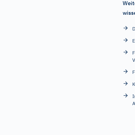
Weit
wiss
D
E
F
V
F
K
I
A