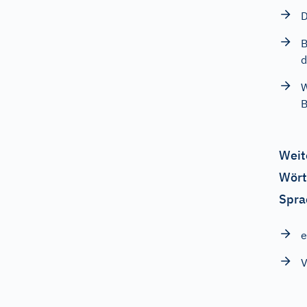
D
B
d
W
Weit
Wört
Spra
e
V