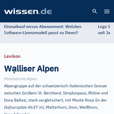
Open 
Einmalkauf versus Abonnement: Welches
Lego St
Software-Lizenzmodell passt zu Ihnen?
seit Jah
Lexikon
ạ
W
lliser Alpen
Penninische Alpen
Alpengruppe auf der schweizerisch-italienischen Grenze
zwischen Großem St. Bernhard, Simplonpass, Rhône und
Dora Baltea; stark vergletschert, mit Monte Rosa (in der
Dufourspitze
4637 m), Matterhorn, Dom, Weißhorn,