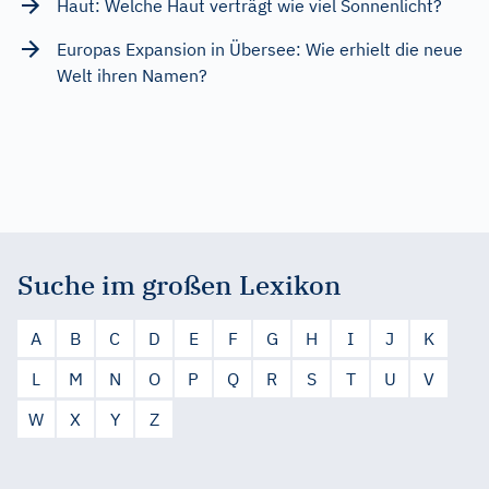
Haut: Welche Haut verträgt wie viel Sonnenlicht?
Europas Expansion in Übersee: Wie erhielt die neue
Welt ihren Namen?
Suche im großen Lexikon
A
B
C
D
E
F
G
H
I
J
K
L
M
N
O
P
Q
R
S
T
U
V
W
X
Y
Z