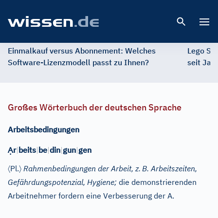
Open 
Einmalkauf versus Abonnement: Welches
Lego St
Software-Lizenzmodell passt zu Ihnen?
seit Jah
Großes Wörterbuch der deutschen Sprache
Arbeitsbedingungen
Ạ
r
|
beits
|
be
|
din
|
gun
|
gen
〈
〉
Pl.
Rahmenbedingungen der Arbeit, z.
B. Arbeitszeiten,
Gefährdungspotenzial, Hygiene;
die demonstrierenden
Arbeitnehmer fordern eine Verbesserung der A.