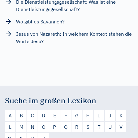
Die Dienstleistungsgesellschaft: Was ist eine
Dienstleistungsgesellschaft?
Wo gibt es Savannen?
Jesus von Nazareth: In welchem Kontext stehen die
Worte Jesu?
Suche im großen Lexikon
A
B
C
D
E
F
G
H
I
J
K
L
M
N
O
P
Q
R
S
T
U
V