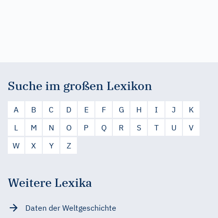
Suche im großen Lexikon
A
B
C
D
E
F
G
H
I
J
K
L
M
N
O
P
Q
R
S
T
U
V
W
X
Y
Z
Weitere Lexika
Daten der Weltgeschichte