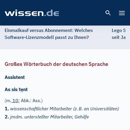
Open 
Einmalkauf versus Abonnement: Welches
Lego St
Software-Lizenzmodell passt zu Ihnen?
seit Jah
Großes Wörterbuch der deutschen Sprache
Assistent
ẹ
As
|
sis
|
t
nt
〈
〉
m.
10
;
Abk.: Ass.
1.
wissenschaftlicher Mitarbeiter (z.
B. an Universitäten)
2.
jmdm. unterstellter Mitarbeiter, Gehilfe