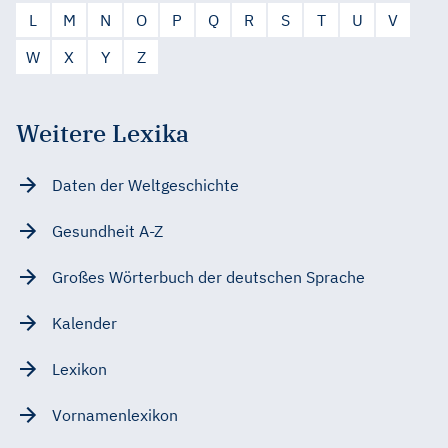
L
M
N
O
P
Q
R
S
T
U
V
W
X
Y
Z
Weitere Lexika
Daten der Weltgeschichte
Gesundheit A-Z
Großes Wörterbuch der deutschen Sprache
Kalender
Lexikon
Vornamenlexikon