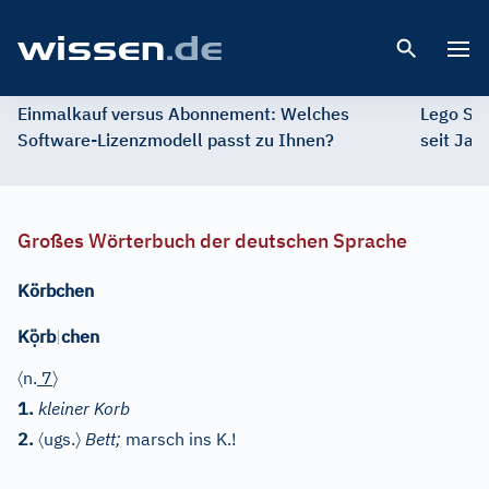
Open 
Einmalkauf versus Abonnement: Welches
Lego St
Software-Lizenzmodell passt zu Ihnen?
seit Jah
Großes Wörterbuch der deutschen Sprache
Körbchen
ọ̈
K
rb
|
chen
〈
〉
n.
7
1.
kleiner Korb
〈
〉
2.
ugs.
Bett;
marsch ins K.!