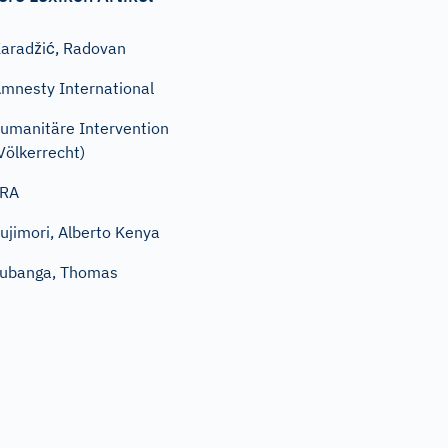
aradžić, Radovan
mnesty International
umanitäre Intervention
Völkerrecht)
LRA
ujimori, Alberto Kenya
ubanga, Thomas