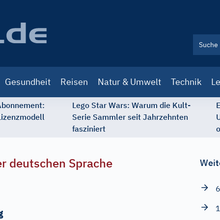
Gesundheit
Reisen
Natur & Umwelt
Technik
Le
 Abonnement:
Lego Star Wars: Warum die Kult-
E
Lizenzmodell
Serie Sammler seit Jahrzehnten
U
fasziniert
o
r deutschen Sprache
Weit
6
1
g