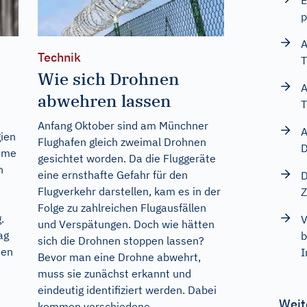
E
p
A
Technik
T
Wie sich Drohnen
A
abwehren lassen
T
Anfang Oktober sind am Münchner
A
gien
Flughafen gleich zweimal Drohnen
D
nome
gesichtet worden. Da die Fluggeräte
h
eine ernsthafte Gefahr für den
D
Flugverkehr darstellen, kam es in der
Z
Folge zu zahlreichen Flugausfällen
.
V
und Verspätungen. Doch wie hätten
ag
b
sich die Drohnen stoppen lassen?
hen
I
Bevor man eine Drohne abwehrt,
muss sie zunächst erkannt und
eindeutig identifiziert werden. Dabei
Weit
kommen verschiedene...