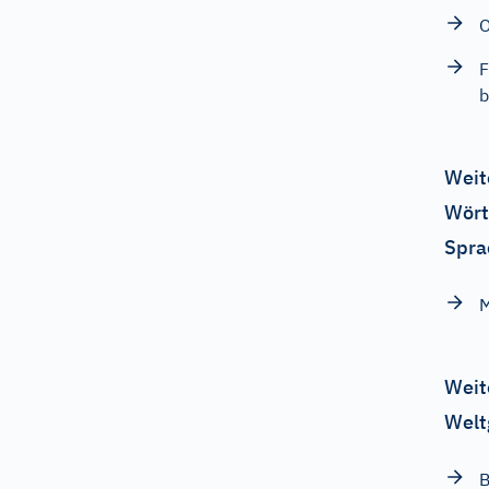
O
F
b
Weit
Wört
Spra
M
Weit
Welt
B