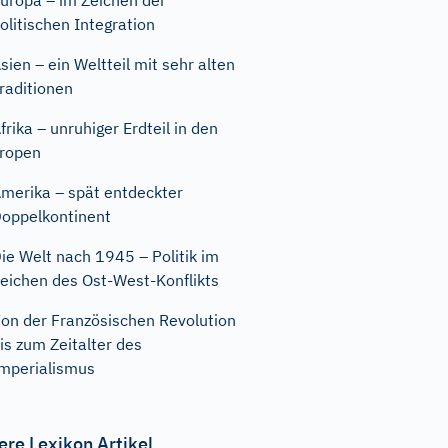
uropa – im Zeichen der
olitischen Integration
sien – ein Weltteil mit sehr alten
raditionen
frika – unruhiger Erdteil in den
ropen
merika – spät entdeckter
oppelkontinent
ie Welt nach 1945 – Politik im
eichen des Ost-West-Konflikts
on der Französischen Revolution
is zum Zeitalter des
mperialismus
ere Lexikon Artikel