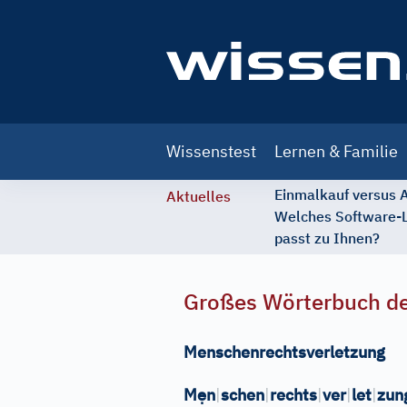
Main
Wissenstest
Lernen & Familie
navigation
Einmalkauf versus
Aktuelles
Welches Software-
passt zu Ihnen?
Großes Wörterbuch de
Menschenrechtsverletzung
ẹ
M
n
|
schen
|
rechts
|
ver
|
let
|
zun