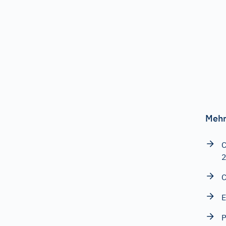
Mehr
C
C
E
P