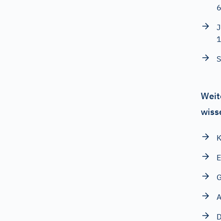
6
J
S
Weit
wiss
K
E
G
A
D