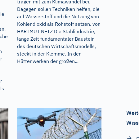
tragen mit zum Klimawandel bei.
Dagegen sollen Techniken helfen, die
ie
auf Wasserstoff und die Nutzung von
Kohlendioxid als Rohstoff setzen. von
en.
HARTMUT NETZ Die Stahlindustrie,
ache
lange Zeit fundamentaler Baustein
des deutschen Wirtschaftsmodells,
h
steckt in der Klemme. In den
r
Hüttenwerken der großen...
r
ls
Weit
Wiss