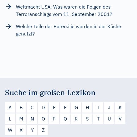
Weltmacht USA: Was waren die Folgen des
Terroranschlags vom 11. September 2001?
Welche Teile der Petersilie werden in der Küche
genutzt?
Suche im großen Lexikon
A
B
C
D
E
F
G
H
I
J
K
L
M
N
O
P
Q
R
S
T
U
V
W
X
Y
Z