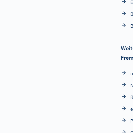
E
B
B
Weit
Frem
n
N
R
e
P
C