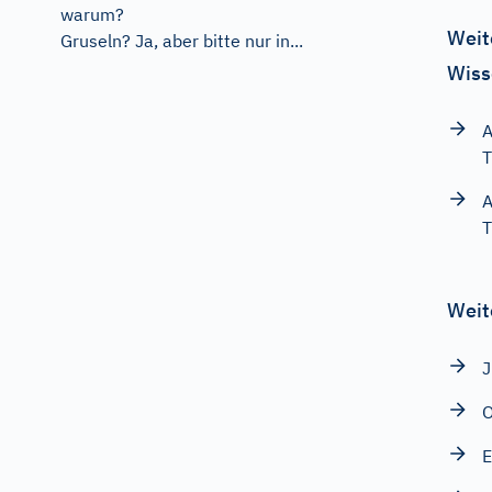
warum?
Weit
Gruseln? Ja, aber bitte nur in...
Wiss
A
T
A
T
Weit
O
E