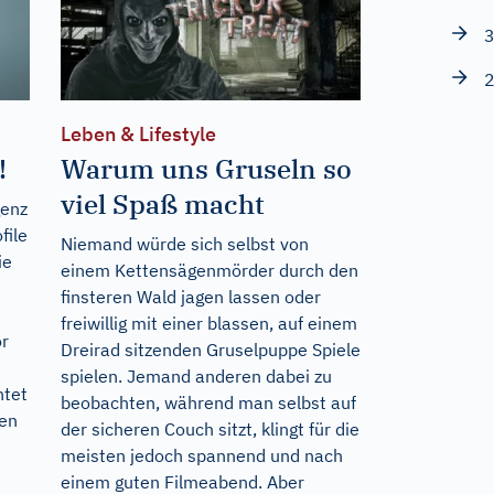
3
2
Leben & Lifestyle
!
Warum uns Gruseln so
viel Spaß macht
genz
file
Niemand würde sich selbst von
ie
einem Kettensägenmörder durch den
finsteren Wald jagen lassen oder
freiwillig mit einer blassen, auf einem
r
Dreirad sitzenden Gruselpuppe Spiele
spielen. Jemand anderen dabei zu
htet
beobachten, während man selbst auf
men
der sicheren Couch sitzt, klingt für die
meisten jedoch spannend und nach
einem guten Filmeabend. Aber