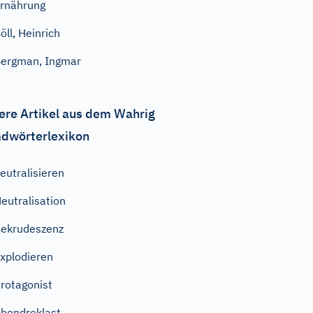
rnährung
öll, Heinrich
ergman, Ingmar
ere Artikel aus dem Wahrig
dwörterlexikon
eutralisieren
eutralisation
ekrudeszenz
xplodieren
rotagonist
hondroklast