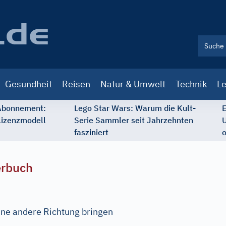
Gesundheit
Reisen
Natur & Umwelt
Technik
Le
 Abonnement:
Lego Star Wars: Warum die Kult-
E
Lizenzmodell
Serie Sammler seit Jahrzehnten
U
fasziniert
o
erbuch
 eine andere Richtung bringen