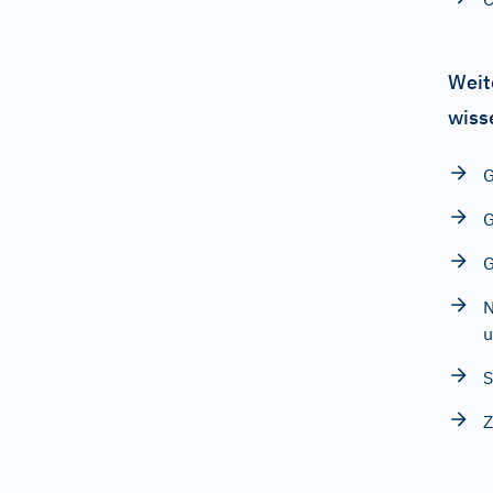
Weit
wiss
G
G
G
N
u
S
Z