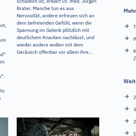
schädlich ist, erklärt Dr. med. Jürgen
Brater. Manche tun es aus
Mehr
Nervosität, andere erfreuen sich an
dem befreienden Gefühl, wenn die
nt,
T
Spannung im Gelenk plötzlich mit
deutlichem Knacken nachlässt, und
W
hon
wieder andere wollen mit dem
K
Geräusch offenbar vor allem ihre...
nd“
Z
den
n“.
Weit
hr
2
e
3
2
1