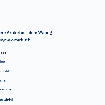
ere Artikel aus dem Wahrig
nymwörterbuch
Nase
inn
efühl
Auge
nstinkt
artgefühl