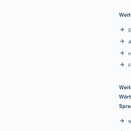
Weit
E
A
H
F
Weit
Wört
Spra