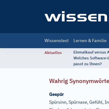
Main
Wissenstest
Lernen & Familie
navigation
Einmalkauf versus
Aktuelles
Welches Software-
passt zu Ihnen?
Wahrig Synonymwört
Gespür
Spürsinn, Spürnase, Gefühl, I