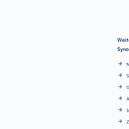
Weit
Syno
S
G
I
Z