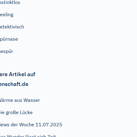
nstinktlos
eeling
etektivisch
pürnase
espür
ere Artikel auf
enschaft.de
Wärme aus Wasser
ie große Lücke
ews der Woche 11.07.2025
as Wunder lässt sich Zeit