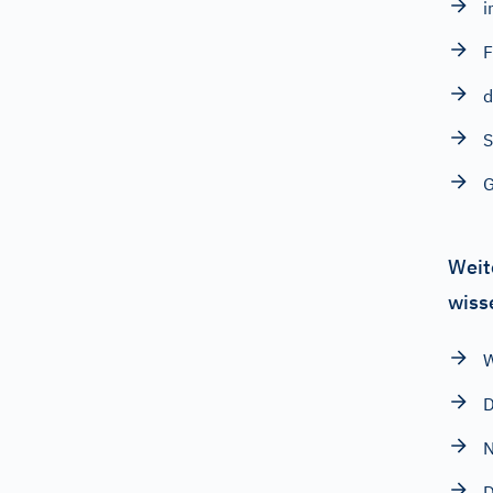
i
F
d
S
G
Weit
wiss
D
N
D