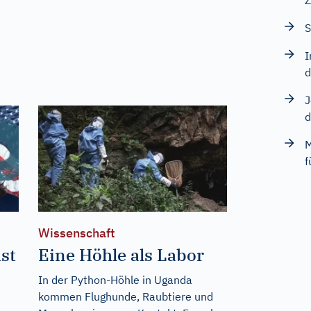
Z
S
I
d
J
d
M
f
Wissenschaft
st
Eine Höhle als Labor
In der Python-Höhle in Uganda
kommen Flughunde, Raubtiere und