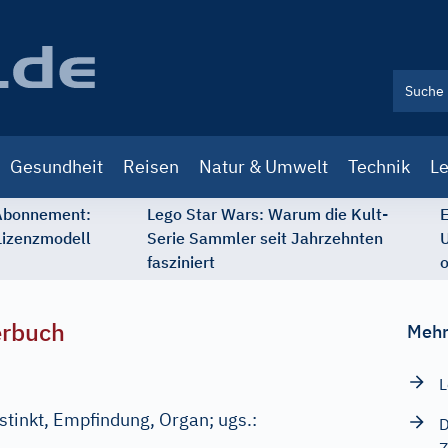
Gesundheit
Reisen
Natur & Umwelt
Technik
Le
 Abonnement:
Lego Star Wars: Warum die Kult-
E
Lizenzmodell
Serie Sammler seit Jahrzehnten
U
fasziniert
o
erbuch
Mehr
L
nstinkt, Empfindung, Organ
;
ugs.:
D