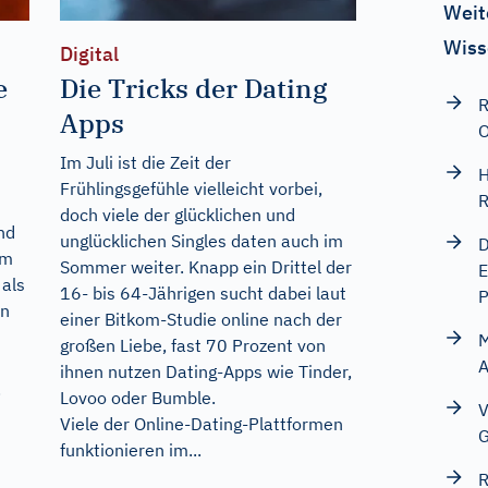
Weit
Wiss
Digital
e
Die Tricks der Dating
R
Apps
O
Im Juli ist die Zeit der
H
Frühlingsgefühle vielleicht vorbei,
R
doch viele der glücklichen und
nd
unglücklichen Singles daten auch im
D
um
Sommer weiter. Knapp ein Drittel der
E
als
16- bis 64-Jährigen sucht dabei laut
P
an
einer Bitkom-Studie online nach der
M
großen Liebe, fast 70 Prozent von
A
ihnen nutzen Dating-Apps wie Tinder,
.
Lovoo oder Bumble.
V
Viele der Online-Dating-Plattformen
G
funktionieren im...
R