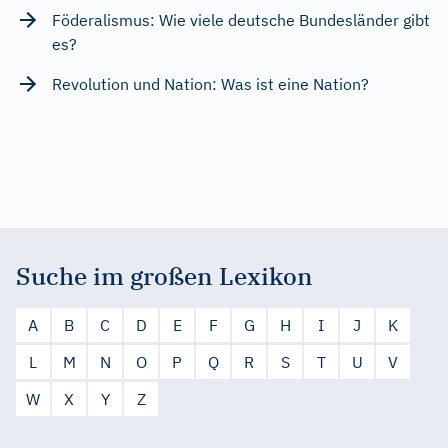
Föderalismus: Wie viele deutsche Bundesländer gibt
es?
Revolution und Nation: Was ist eine Nation?
Suche im großen Lexikon
A
B
C
D
E
F
G
H
I
J
K
L
M
N
O
P
Q
R
S
T
U
V
W
X
Y
Z