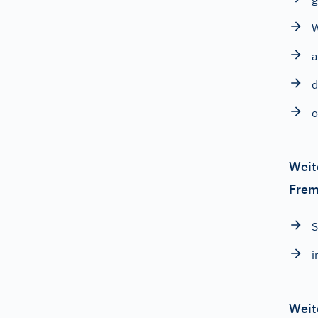
a
d
o
Weit
Frem
S
i
Weit