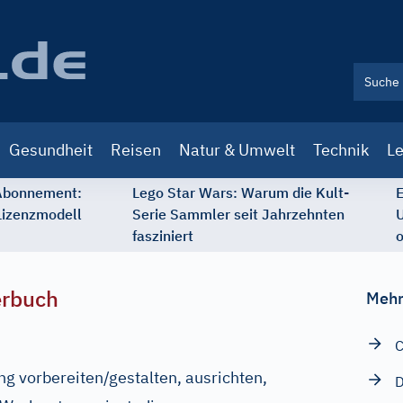
Gesundheit
Reisen
Natur & Umwelt
Technik
Le
 Abonnement:
Lego Star Wars: Warum die Kult-
E
Lizenzmodell
Serie Sammler seit Jahrzehnten
U
fasziniert
o
erbuch
Mehr
C
ng vorbereiten/gestalten, ausrichten,
D