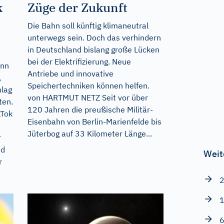
k
Züge der Zukunft
Die Bahn soll künftig klimaneutral
unterwegs sein. Doch das verhindern
in Deutschland bislang große Lücken
bei der Elektrifizierung. Neue
ann
Antriebe und innovative
,
Speichertechniken können helfen.
hlag
von HARTMUT NETZ Seit vor über
ten.
120 Jahren die preußische Militär-
kTok
Eisenbahn von Berlin-Marienfelde bis
Jüterbog auf 33 Kilometer Länge...
r
nd
Weit
r
2
1
6