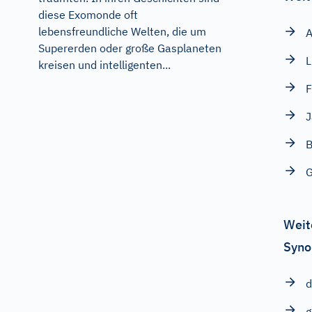
diese Exomonde oft
lebensfreundliche Welten, die um
A
Supererden oder große Gasplaneten
L
kreisen und intelligenten...
F
J
B
G
Weit
Syno
d