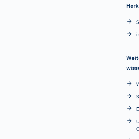
Herk
S
i
Weit
wiss
W
S
E
U
O