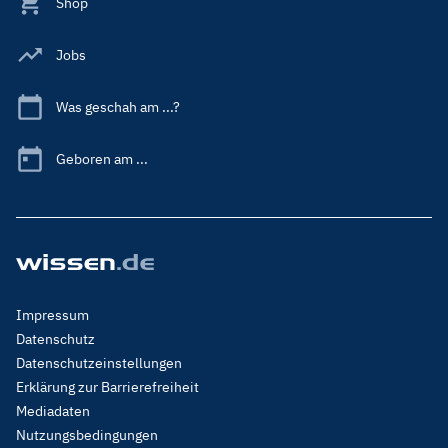
Shop
Jobs
Was geschah am ...?
Geboren am ...
Footer
Impressum
Menu
Datenschutz
Legal
Datenschutzeinstellungen
Erklärung zur Barrierefreiheit
Mediadaten
Nutzungsbedingungen