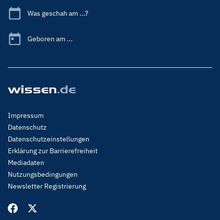
Was geschah am ...?
Geboren am ...
Footer
Impressum
Menu
Datenschutz
Legal
Datenschutzeinstellungen
Erklärung zur Barrierefreiheit
Mediadaten
Nutzungsbedingungen
Newsletter Registrierung