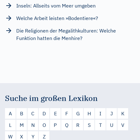
Inseln: Allseits vom Meer umgeben
Welche Arbeit leisten »Bodentiere«?
Die Religionen der Megalithkulturen: Welche
Funktion hatten die Menhire?
Suche im großen Lexikon
A
B
C
D
E
F
G
H
I
J
K
L
M
N
O
P
Q
R
S
T
U
V
W
X
Y
Z