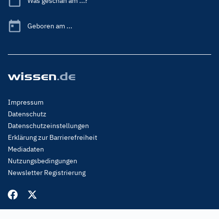
Was geschah am ...?
Geboren am ...
Footer
Impressum
Menu
Datenschutz
Legal
Datenschutzeinstellungen
Erklärung zur Barrierefreiheit
Mediadaten
Nutzungsbedingungen
Newsletter Registrierung