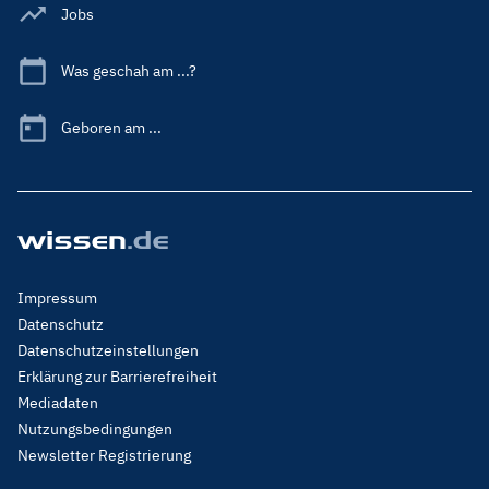
Jobs
Was geschah am ...?
Geboren am ...
Footer
Impressum
Menu
Datenschutz
Legal
Datenschutzeinstellungen
Erklärung zur Barrierefreiheit
Mediadaten
Nutzungsbedingungen
Newsletter Registrierung