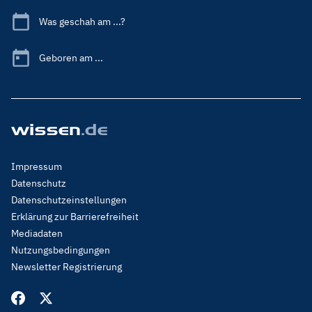
Was geschah am ...?
Geboren am ...
Footer
Impressum
Menu
Datenschutz
Legal
Datenschutzeinstellungen
Erklärung zur Barrierefreiheit
Mediadaten
Nutzungsbedingungen
Newsletter Registrierung