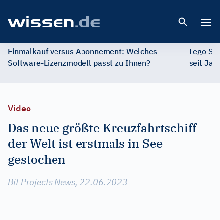
Open 
Einmalkauf versus Abonnement: Welches
Lego St
Software-Lizenzmodell passt zu Ihnen?
seit Jah
Video
Das neue größte Kreuzfahrtschiff
der Welt ist erstmals in See
gestochen
Bit Projects News, 22.06.2023