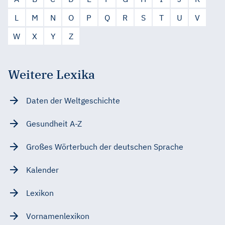
L
M
N
O
P
Q
R
S
T
U
V
W
X
Y
Z
Weitere Lexika
Daten der Weltgeschichte
Gesundheit A-Z
Großes Wörterbuch der deutschen Sprache
Kalender
Lexikon
Vornamenlexikon