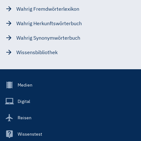
Wahrig Fremdwörterlexikon
Wahrig Herkunftswörterbuch
Wahrig Synonymwörterbuch
Wissensbibliothek
Footer
Medien
Menu
Main
Digital
Reisen
Wissenstest