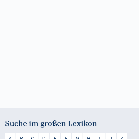
Suche im großen Lexikon
A
B
C
D
E
F
G
H
I
J
K