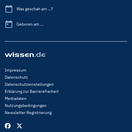
Was geschah am ...?
Geboren am ...
Footer
Impressum
Menu
Datenschutz
Legal
Datenschutzeinstellungen
Erklärung zur Barrierefreiheit
Mediadaten
Nutzungsbedingungen
Newsletter Registrierung