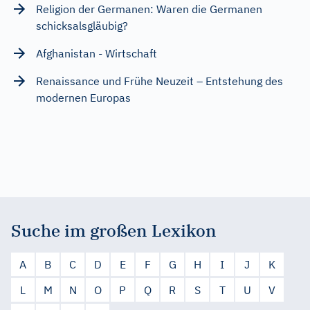
Religion der Germanen: Waren die Germanen
schicksalsgläubig?
Afghanistan - Wirtschaft
Renaissance und Frühe Neuzeit – Entstehung des
modernen Europas
Suche im großen Lexikon
A
B
C
D
E
F
G
H
I
J
K
L
M
N
O
P
Q
R
S
T
U
V