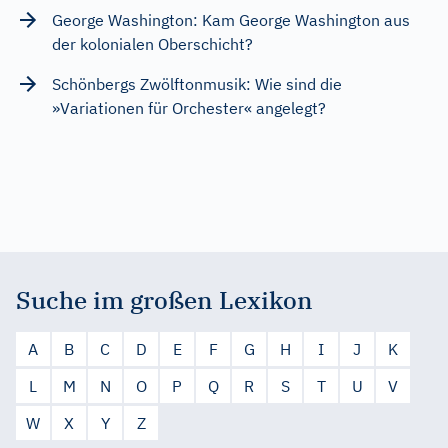
George Washington: Kam George Washington aus
der kolonialen Oberschicht?
Schönbergs Zwölftonmusik: Wie sind die
»Variationen für Orchester« angelegt?
Suche im großen Lexikon
A
B
C
D
E
F
G
H
I
J
K
L
M
N
O
P
Q
R
S
T
U
V
W
X
Y
Z