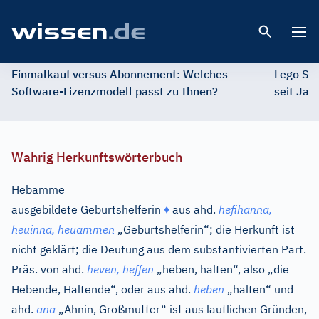
Open 
Einmalkauf versus Abonnement: Welches
Lego St
Software-Lizenzmodell passt zu Ihnen?
seit Jah
Wahrig Herkunftswörterbuch
Hebamme
ausgebildete Geburtshelferin
♦
aus
ahd.
hefihanna,
heuinna, heuammen
„Geburtshelferin“; die Herkunft ist
nicht geklärt; die Deutung aus dem substantivierten Part.
Präs. von
ahd.
heven, heffen
„heben, halten“, also „die
Hebende, Haltende“, oder aus
ahd.
heben
„halten“ und
ahd.
ana
„Ahnin, Großmutter“ ist aus lautlichen Gründen,