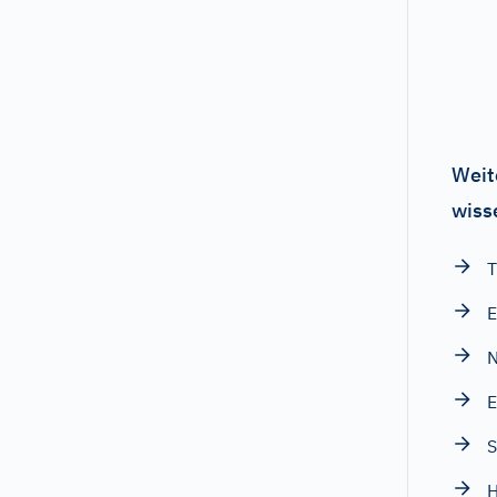
Weit
wiss
T
E
N
E
S
H