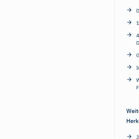
D
1
4
D
G
I
W
F
Weit
Herk
J