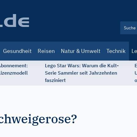
Gesundheit
Reisen
Natur & Umwelt
Technik
Le
 Abonnement:
Lego Star Wars: Warum die Kult-
E
Lizenzmodell
Serie Sammler seit Jahrzehnten
U
fasziniert
o
Schweigerose?