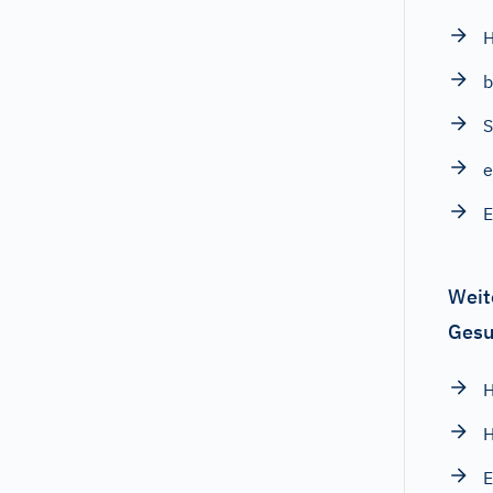
H
b
S
e
E
Weit
Gesu
H
E