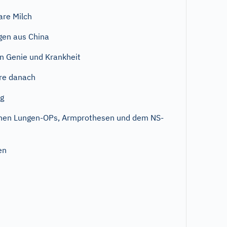
are Milch
gen aus China
en Genie und Krankheit
re danach
rg
chen Lungen-OPs, Armprothesen und dem NS-
en