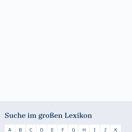
Suche im großen Lexikon
A
B
C
D
E
F
G
H
I
J
K