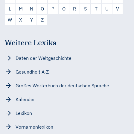
L
M
N
O
P
Q
R
S
T
U
V
W
X
Y
Z
Weitere Lexika
Daten der Weltgeschichte
Gesundheit A-Z
Großes Wörterbuch der deutschen Sprache
Kalender
Lexikon
Vornamenlexikon