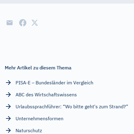
Die 1960er Jahre
Fortpflanzung
Jugendliteratur
Klassische Musik
Mythologie
Nationalfeiertage
Mehr Artikel zu diesem Thema
Pioniere
PISA-E – Bundesländer im Vergleich
Sprichworte
ABC des Wirtschaftswissens
Ergebnis
Urlaubssprachführer: “Wo bitte geht's zum Strand?”
Unternehmensformen
Naturschutz