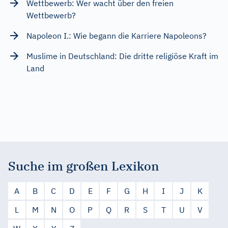
Wettbewerb: Wer wacht über den freien
Wettbewerb?
Napoleon I.: Wie begann die Karriere Napoleons?
Muslime in Deutschland: Die dritte religiöse Kraft im
Land
Suche im großen Lexikon
A
B
C
D
E
F
G
H
I
J
K
L
M
N
O
P
Q
R
S
T
U
V