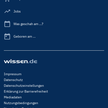
Jobs
Was geschah am ...?
Geboren am ...
Footer
Impressum
Menu
Datenschutz
Legal
Datenschutzeinstellungen
Erklärung zur Barrierefreiheit
Mediadaten
Nutzungsbedingungen