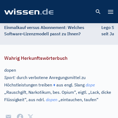
Open 
Einmalkauf versus Abonnement: Welches
Lego St
Software-Lizenzmodell passt zu Ihnen?
seit Jah
Wahrig Herkunftswörterbuch
dopen
Sport:
durch verbotene Anregungsmittel zu
Höchstleistungen treiben
♦
aus
engl.
Slang
dope
„Rauschgift, Narkotikum, bes. Opium“, eigtl. „Lack, dicke
Flüssigkeit“, aus
ndrl.
dopen
„eintauchen, taufen“