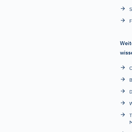
S
F
Weit
wiss
C
B
D
W
T