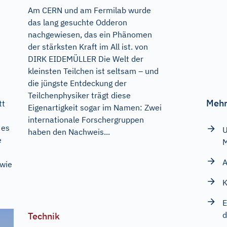
Am CERN und am Fermilab wurde
das lang gesuchte Odderon
nachgewiesen, das ein Phänomen
der stärksten Kraft im All ist. von
DIRK EIDEMÜLLER Die Welt der
kleinsten Teilchen ist seltsam – und
die jüngste Entdeckung der
Teilchenphysiker trägt diese
Mehr
tt
Eigenartigkeit sogar im Namen: Zwei
internationale Forschergruppen
 es
U
haben den Nachweis...
e
A
 wie
K
E
d
Technik