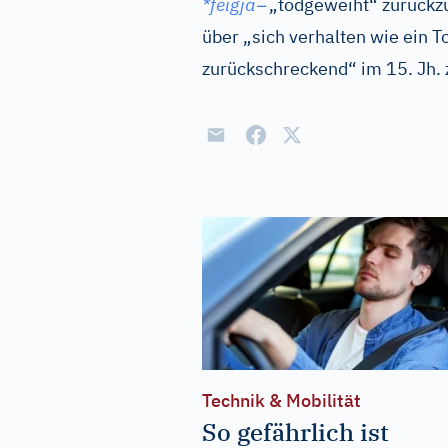
–
*feigja
„todgeweiht“ zurückzu
über „sich verhalten wie ein 
zurückschreckend“ im 15. Jh.
Technik & Mobilität
So gefährlich ist