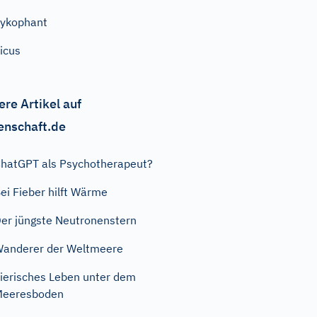
ykophant
icus
ere Artikel auf
enschaft.de
hatGPT als Psychotherapeut?
ei Fieber hilft Wärme
er jüngste Neutronenstern
anderer der Weltmeere
ierisches Leben unter dem
Meeresboden