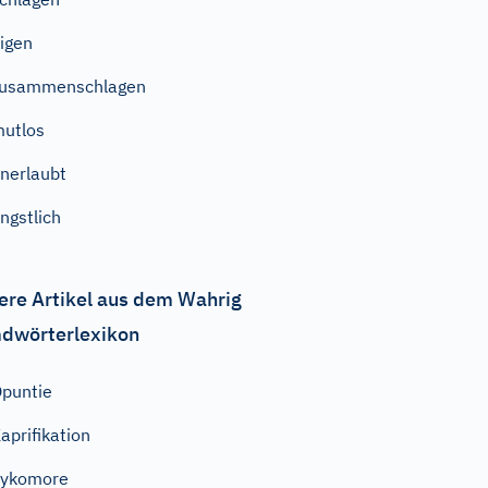
igen
zusammenschlagen
utlos
nerlaubt
ngstlich
ere Artikel aus dem Wahrig
dwörterlexikon
puntie
aprifikation
Sykomore