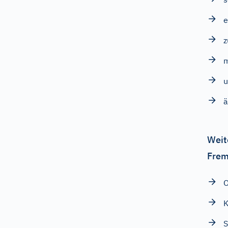
e
m
u
ä
Weit
Frem
O
K