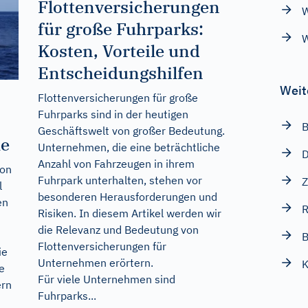
Flottenversicherungen
W
für große Fuhrparks:
W
Kosten, Vorteile und
Entscheidungshilfen
Weit
Flottenversicherungen für große
Fuhrparks sind in der heutigen
B
Geschäftswelt von großer Bedeutung.
he
Unternehmen, die eine beträchtliche
D
Anzahl von Fahrzeugen in ihrem
von
Fuhrpark unterhalten, stehen vor
Z
l
besonderen Herausforderungen und
en
Risiken. In diesem Artikel werden wir
die Relevanz und Bedeutung von
B
Flottenversicherungen für
ie
Unternehmen erörtern.
K
e
Für viele Unternehmen sind
ern
Fuhrparks...