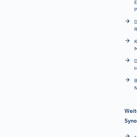
E
P
D
R
K
M
D
H
B
Weit
Syno
s