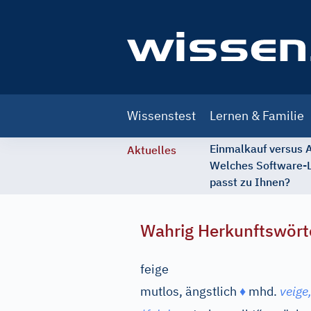
Main
Wissenstest
Lernen & Familie
navigation
Einmalkauf versus
Aktuelles
Welches Software-
passt zu Ihnen?
Wahrig Herkunftswört
feige
mutlos, ängstlich
♦
mhd.
veige