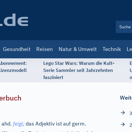
Gesundheit
Reisen
Natur & Umwelt
Technik
Le
 Abonnement:
Lego Star Wars: Warum die Kult-
E
Lizenzmodell
Serie Sammler seit Jahrzehnten
U
fasziniert
o
erbuch
Weit
3
,
ahd.
feigi;
das Adjektiv ist auf
germ.
2