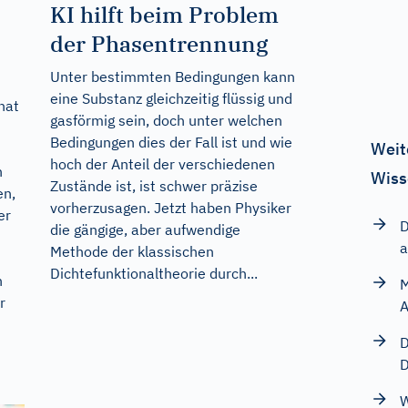
KI hilft beim Problem
der Phasentrennung
Unter bestimmten Bedingungen kann
eine Substanz gleichzeitig flüssig und
hat
gasförmig sein, doch unter welchen
Bedingungen dies der Fall ist und wie
Weit
hoch der Anteil der verschiedenen
n
Wiss
Zustände ist, ist schwer präzise
en,
vorherzusagen. Jetzt haben Physiker
er
D
die gängige, aber aufwendige
a
Methode der klassischen
Dichtefunktionaltheorie durch...
n
M
r
A
D
D
W