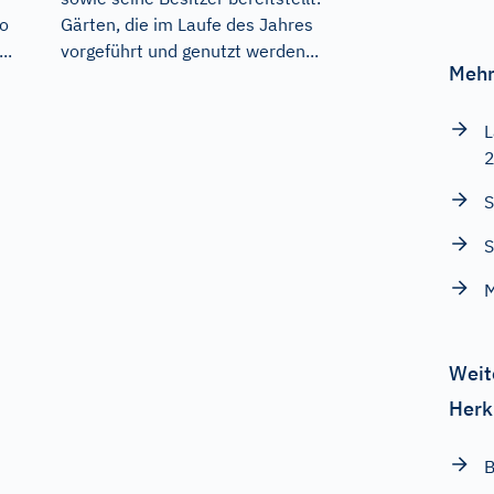
Gärten, die im Laufe des Jahres
so
vorgeführt und genutzt werden...
..
Mehr
L
S
S
M
Weit
Herk
B