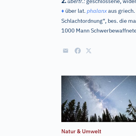
2.
übertr.:
geschlossene, wider
♦
über
lat.
phalanx
aus
griech.
Schlachtordnung“, bes. die m
1000 Mann Schwerbewaffneter
Natur & Umwelt