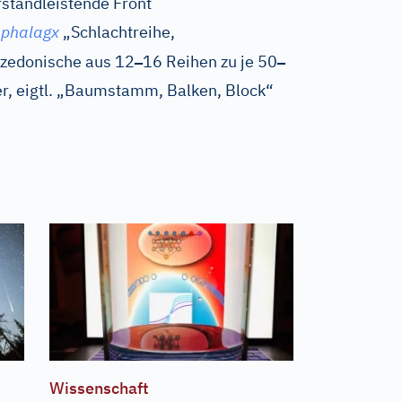
standleistende Front
phalagx
„Schlachtreihe,
–
–
azedonische aus 12
16 Reihen zu je 50
, eigtl. „Baumstamm, Balken, Block“
Wissenschaft