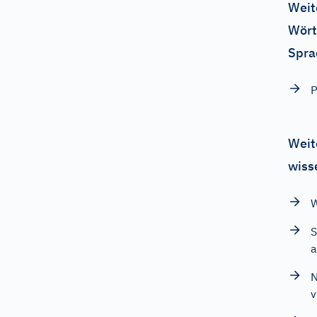
Weit
Wört
Spra
P
Weit
wiss
W
S
a
N
v