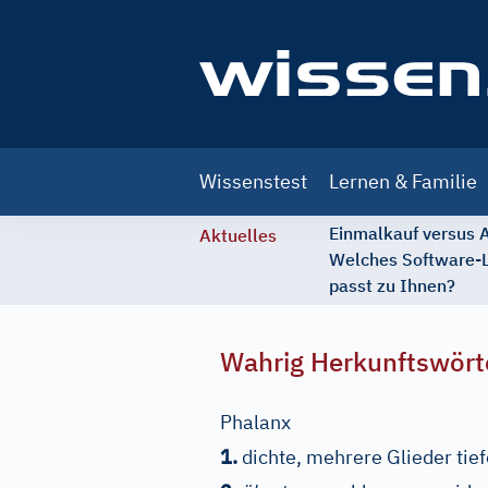
Main
Wissenstest
Lernen & Familie
navigation
Einmalkauf versus
Aktuelles
Welches Software-
passt zu Ihnen?
Wahrig Herkunftswört
Phalanx
1.
dichte, mehrere Glieder tie