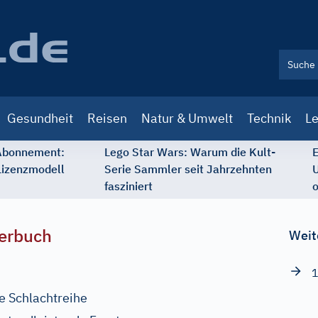
Gesundheit
Reisen
Natur & Umwelt
Technik
Le
 Abonnement:
Lego Star Wars: Warum die Kult-
E
Lizenzmodell
Serie Sammler seit Jahrzehnten
U
fasziniert
o
erbuch
Weit
1
fe Schlachtreihe