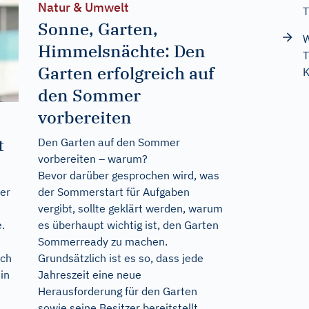
Natur & Umwelt
T
Sonne, Garten,
W
Himmelsnächte: Den
T
Garten erfolgreich auf
K
den Sommer
vorbereiten
t
Den Garten auf den Sommer
vorbereiten – warum?
Bevor darüber gesprochen wird, was
der Sommerstart für Aufgaben
ber
vergibt, sollte geklärt werden, warum
es überhaupt wichtig ist, den Garten
.
Sommerready zu machen.
Grundsätzlich ist es so, dass jede
ich
Jahreszeit eine neue
in
Herausforderung für den Garten
sowie seine Besitzer bereitstellt.