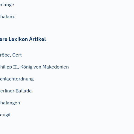
alange
halanx
ere Lexikon Artikel
röbe, Gert
hilipp II., König von Makedonien
chlachtordnung
erliner Ballade
halangen
eugit