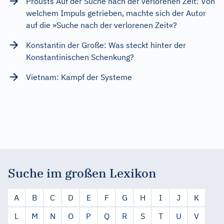
Prousts Auf der Suche nach der verlorenen Zeit: Von
welchem Impuls getrieben, machte sich der Autor
auf die »Suche nach der verlorenen Zeit«?
Konstantin der Große: Was steckt hinter der
Konstantinischen Schenkung?
Vietnam: Kampf der Systeme
Suche im großen Lexikon
A
B
C
D
E
F
G
H
I
J
K
L
M
N
O
P
Q
R
S
T
U
V