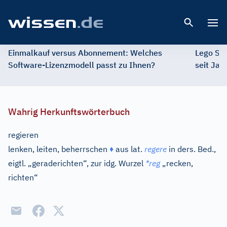
Open 
Einmalkauf versus Abonnement: Welches
Lego St
Software-Lizenzmodell passt zu Ihnen?
seit Jah
Wahrig Herkunftswörterbuch
regieren
lenken, leiten, beherrschen
♦
aus
lat.
regere
in ders. Bed.,
eigtl. „geraderichten“, zur
idg.
Wurzel
*reg
„recken,
richten“