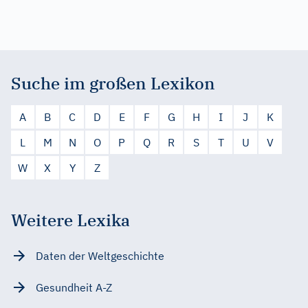
Suche im großen Lexikon
A
B
C
D
E
F
G
H
I
J
K
L
M
N
O
P
Q
R
S
T
U
V
W
X
Y
Z
Weitere Lexika
Daten der Weltgeschichte
Gesundheit A-Z