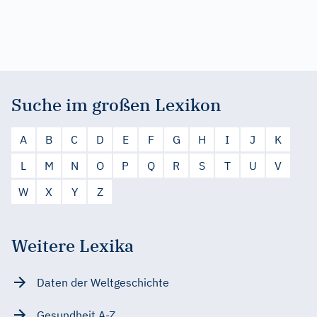
Suche im großen Lexikon
A
B
C
D
E
F
G
H
I
J
K
L
M
N
O
P
Q
R
S
T
U
V
W
X
Y
Z
Weitere Lexika
Daten der Weltgeschichte
Gesundheit A-Z