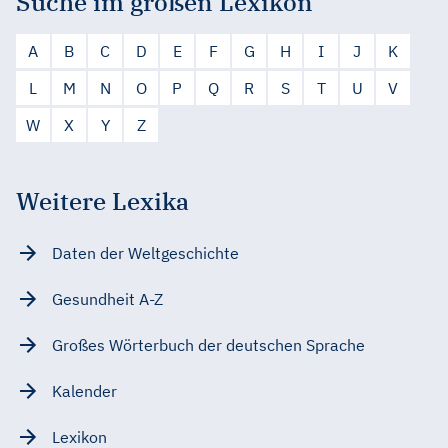
Suche im großen Lexikon
A
B
C
D
E
F
G
H
I
J
K
L
M
N
O
P
Q
R
S
T
U
V
W
X
Y
Z
Weitere Lexika
Daten der Weltgeschichte
Gesundheit A-Z
Großes Wörterbuch der deutschen Sprache
Kalender
Lexikon