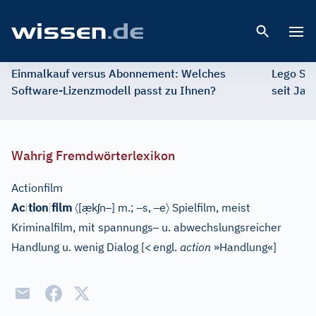
Open 
Einmalkauf versus Abonnement: Welches
Lego St
Software-Lizenzmodell passt zu Ihnen?
seit Jah
Wahrig Fremdwörterlexikon
Actionfilm
〈
æ̣
ʃ
–
–
–
〉
Ac
|
tion
|
film
[
k
n
]
m.;
s,
e
Spielfilm, meist
–
Kriminalfilm, mit spannungs
u. abwechslungsreicher
Handlung u. wenig Dialog
[
<
engl.
action
»Handlung«
]