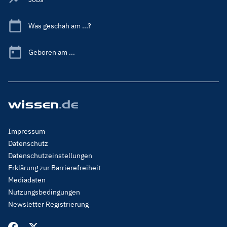
Was geschah am ...?
Geboren am ...
Footer
Impressum
Menu
Datenschutz
Legal
Datenschutzeinstellungen
Erklärung zur Barrierefreiheit
Mediadaten
Nutzungsbedingungen
Newsletter Registrierung